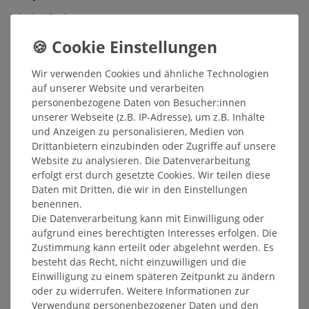
Inhalt
1
Packung
Grundpreis
27,45 € / Päckchen
Sofort versandfertig, Lieferzeit 48h
Wir verwenden Cookies und ähnliche Technologien
In den Warenkorb
auf unserer Website und verarbeiten
personenbezogene Daten von Besucher:innen
unserer Webseite (z.B. IP-Adresse), um z.B. Inhalte
und Anzeigen zu personalisieren, Medien von
Wunschliste
Drittanbietern einzubinden oder Zugriffe auf unsere
* inkl. ges. MwSt. zzgl.
Versandkosten
Website zu analysieren. Die Datenverarbeitung
erfolgt erst durch gesetzte Cookies. Wir teilen diese
Daten mit Dritten, die wir in den Einstellungen
benennen.
Die Datenverarbeitung kann mit Einwilligung oder
aufgrund eines berechtigten Interesses erfolgen. Die
Beschreibung
Zustimmung kann erteilt oder abgelehnt werden. Es
besteht das Recht, nicht einzuwilligen und die
Weitere Details
Einwilligung zu einem späteren Zeitpunkt zu ändern
oder zu widerrufen. Weitere Informationen zur
Verwendung personenbezogener Daten und den