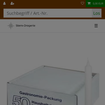
0,00 EUR
Los
☰