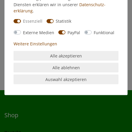
EU-Verantwortlicher
Diensten erklären wir in unserer
Daten­schutz­
erklärung
.
Hersteller
Essenziell
Statistik
Externe Medien
PayPal
Funktional
Durchmesser 20mm
Weitere Einstellungen
Länge 190mm
Alle akzeptieren
Inhalt = 50 Stück
Alle ablehnen
Auswahl akzeptieren
Shop