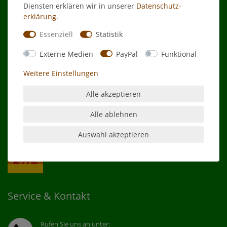
Diensten erklären wir in unserer
Daten­schutz­
erklärung
.
Zahlungsarten
Essenziell
Statistik
Externe Medien
PayPal
Funktional
Weitere Einstellungen
Alle akzeptieren
Alle ablehnen
Versandpartner
Auswahl akzeptieren
Service & Kontakt
Rufen Sie uns an unter: