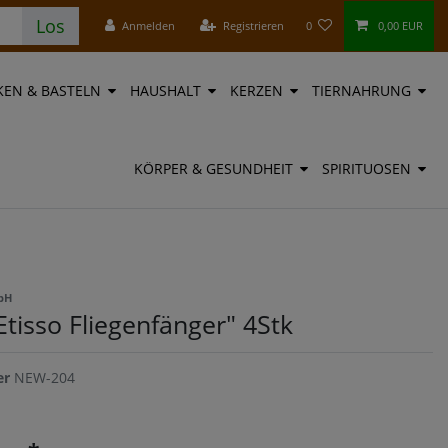
Los
Anmelden
Registrieren
0
0,00 EUR
EN & BASTELN
HAUSHALT
KERZEN
TIERNAHRUNG
KÖRPER & GESUNDHEIT
SPIRITUOSEN
mbH
Etisso Fliegenfänger" 4Stk
er
NEW-204