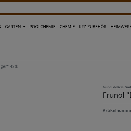
G
GARTEN
POOLCHEMIE
CHEMIE
KFZ-ZUBEHÖR
HEIMWERK
nger" 4Stk
frunol delicia G
Frunol "
Artikelnumm