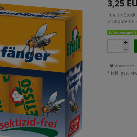
3,25 E
Inhalt
4
Stück
Grundpreis
0,
Sofort versandfer
Wunschliste
* inkl. ges. Mw