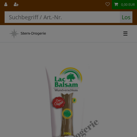
0,00 EUR
Los
☰