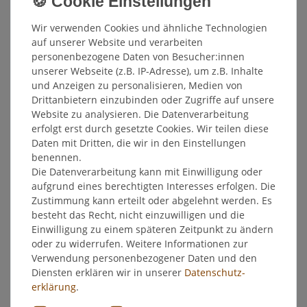
Weitere Details
Wir verwenden Cookies und ähnliche Technologien
EU-Verantwortlicher
auf unserer Website und verarbeiten
personenbezogene Daten von Besucher:innen
unserer Webseite (z.B. IP-Adresse), um z.B. Inhalte
Hersteller
und Anzeigen zu personalisieren, Medien von
Drittanbietern einzubinden oder Zugriffe auf unsere
Website zu analysieren. Die Datenverarbeitung
Etisso LacBalsam
erfolgt erst durch gesetzte Cookies. Wir teilen diese
Wundverschluss 200 g
Daten mit Dritten, die wir in den Einstellungen
benennen.
Umweltfreundliches Wundverschlussmittel für Bäume zum
Die Datenverarbeitung kann mit Einwilligung oder
einfachen und problemlosen Schutz schadhafter
aufgrund eines berechtigten Interesses erfolgen. Die
Rindenverletzungen vor Krankheitserregern. Mit
Zustimmung kann erteilt oder abgelehnt werden. Es
ausgezeichneter Streichfähigkeit und hoher Elastizität auch
besteht das Recht, nicht einzuwilligen und die
nach dem Abtrocknen. Dies garantiert lang anhaltenden
Einwilligung zu einem späteren Zeitpunkt zu ändern
Schutz.
oder zu widerrufen. Weitere Informationen zur
Umweltfreundliches Wundverschlussmittel für Bäume.
Verwendung personenbezogener Daten und den
Zum einfachen und problemlosen Schutz vor
Diensten erklären wir in unserer
Daten­schutz­
Krankheitserregern nach einer Rindenverletzung durch
erklärung
.
Schnittmaßnahmen oder nach sonstigen