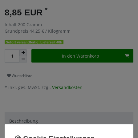
*
8,85 EUR
Inhalt
200
Gramm
Grundpreis
44,25 € / Kilogramm
Sofort versandfertig, Lieferzeit 48h
In den Warenkorb
Wunschliste
* inkl. ges. MwSt. zzgl.
Versandkosten
Beschreibung