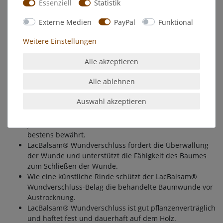
Essenziell
Statistik
Beschädigungen.
Mit ausgezeichneter Streichfähigkeit und hoher
Externe Medien
PayPal
Funktional
Elastizität, auch nach dem Abtrocknen. Dies garantiert
lang anhaltenden Schutz.
Weitere Einstellungen
Eigenschaften und Wirkungsweise
Alle akzeptieren
LacBalsam® Wundverschluss ist ein streichbares,
Alle ablehnen
olivgrünes Wundverschlussmittel in Form einer Paste.
Ein gutes Wundverschlussmittel muss den natürlichen
Auswahl akzeptieren
Gegebenheiten des Baumes angepasst sein.
LacBalsam® Wundverschluss hat sich seit über 40
Jahren im In- und Ausland, auch in extremen Fällen
bestens bewährt.
LacBalsam® Wundverschluss fördert die Überwallung
der Wunde und unterstützt die Fähigkeit des Baumes
zum Schließen der Wunde.
Wie eine künstliche Rinde schützt der LacBalsam®
Wundverschluss-Belag die behandelte Baumwunde vor
Austrocknung.
LacBalsam® Wundverschluss ist gut pflanzenverträglich
und haftet fest und dauerhaft auf dem Holz.