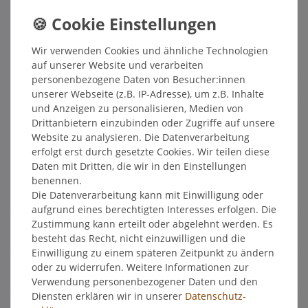
Inhalt
1
Stück
Grundpreis
4,65 € / Stück
Wir verwenden Cookies und ähnliche Technologien
Sofort versandfertig, Lieferzeit 48h
auf unserer Website und verarbeiten
personenbezogene Daten von Besucher:innen
In den Warenkorb
unserer Webseite (z.B. IP-Adresse), um z.B. Inhalte
und Anzeigen zu personalisieren, Medien von
Drittanbietern einzubinden oder Zugriffe auf unsere
Wunschliste
Website zu analysieren. Die Datenverarbeitung
erfolgt erst durch gesetzte Cookies. Wir teilen diese
* inkl. ges. MwSt. zzgl.
Versandkosten
Daten mit Dritten, die wir in den Einstellungen
benennen.
Die Datenverarbeitung kann mit Einwilligung oder
aufgrund eines berechtigten Interesses erfolgen. Die
Zustimmung kann erteilt oder abgelehnt werden. Es
Beschreibung
besteht das Recht, nicht einzuwilligen und die
Einwilligung zu einem späteren Zeitpunkt zu ändern
oder zu widerrufen. Weitere Informationen zur
Weitere Details
Verwendung personenbezogener Daten und den
Diensten erklären wir in unserer
Daten­schutz­