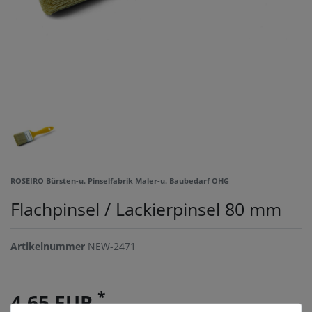
ROSEIRO Bürsten-u. Pinselfabrik Maler-u. Baubedarf OHG
Flachpinsel / Lackierpinsel 80 mm
Artikelnummer
NEW-2471
*
4,65 EUR