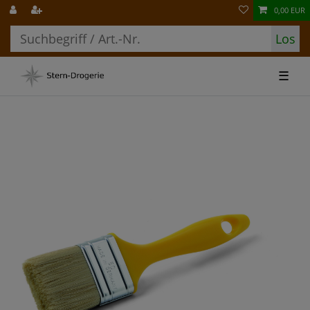
0,00 EUR
Los
☰