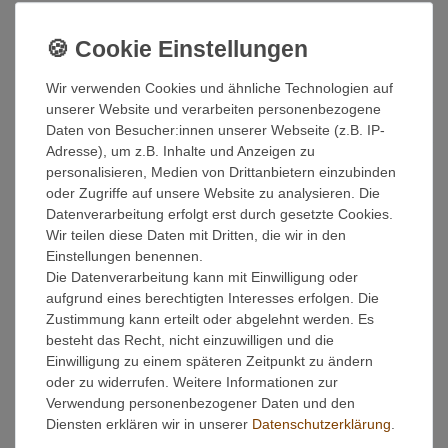
Inhalt
1
Stück
Grundpreis
5,95 € / Stück
Sofort versandfertig, Lieferzeit 48h
Wir verwenden Cookies und ähnliche Technologien auf
unserer Website und verarbeiten personenbezogene
In den Warenkorb
Daten von Besucher:innen unserer Webseite (z.B. IP-
Adresse), um z.B. Inhalte und Anzeigen zu
personalisieren, Medien von Drittanbietern einzubinden
Wunschliste
oder Zugriffe auf unsere Website zu analysieren. Die
Datenverarbeitung erfolgt erst durch gesetzte Cookies.
* inkl. ges. MwSt. zzgl.
Versandkosten
Wir teilen diese Daten mit Dritten, die wir in den
Einstellungen benennen.
Die Datenverarbeitung kann mit Einwilligung oder
aufgrund eines berechtigten Interesses erfolgen. Die
Zustimmung kann erteilt oder abgelehnt werden. Es
Beschreibung
besteht das Recht, nicht einzuwilligen und die
Einwilligung zu einem späteren Zeitpunkt zu ändern
oder zu widerrufen. Weitere Informationen zur
Weitere Details
Verwendung personenbezogener Daten und den
Diensten erklären wir in unserer
Daten­schutz­erklärung
.