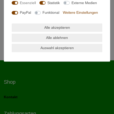
Hersteller
Essenziell
Statistik
Externe Medien
PayPal
Funktional
Weitere Einstellungen
Gute solide Pinselserie mit guter Farbaufnahme,
Farbhaltevermögen und geringer Quellung. Für alle einfachen
Arbeiten mit allen wasser- und lösemittelhaltigen Farben und
Alle akzeptieren
Lacken geeignet.
Alle ablehnen
Auswahl akzeptieren
Shop
Kontakt
Zahlungsarten