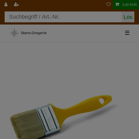
0,00 EUR
Los
☰