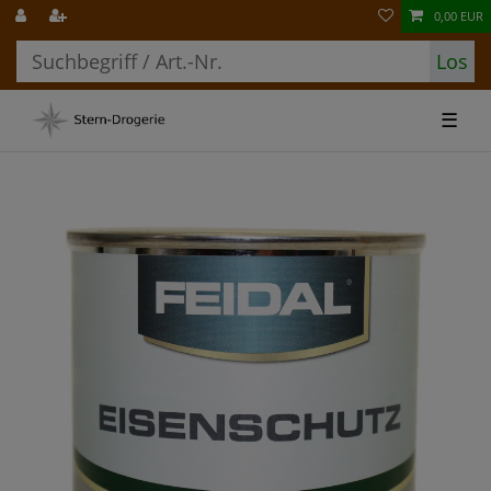
0,00 EUR
Los
☰