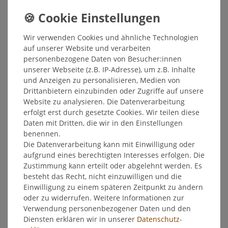
Inhalt
0,375
Liter
Grundpreis
8,15 € / Liter
Wir verwenden Cookies und ähnliche Technologien
Sofort versandfertig, Lieferzeit 48h
auf unserer Website und verarbeiten
personenbezogene Daten von Besucher:innen
In den Warenkorb
unserer Webseite (z.B. IP-Adresse), um z.B. Inhalte
und Anzeigen zu personalisieren, Medien von
Drittanbietern einzubinden oder Zugriffe auf unsere
Wunschliste
Website zu analysieren. Die Datenverarbeitung
erfolgt erst durch gesetzte Cookies. Wir teilen diese
* inkl. ges. MwSt. zzgl.
Versandkosten
Daten mit Dritten, die wir in den Einstellungen
benennen.
Die Datenverarbeitung kann mit Einwilligung oder
aufgrund eines berechtigten Interesses erfolgen. Die
Zustimmung kann erteilt oder abgelehnt werden. Es
Beschreibung
besteht das Recht, nicht einzuwilligen und die
Einwilligung zu einem späteren Zeitpunkt zu ändern
oder zu widerrufen. Weitere Informationen zur
Weitere Details
Verwendung personenbezogener Daten und den
Diensten erklären wir in unserer
Daten­schutz­