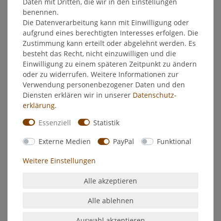
Daten mit Dritten, die wir in den Einstellungen
benennen.
Hersteller
Die Datenverarbeitung kann mit Einwilligung oder
aufgrund eines berechtigten Interesses erfolgen. Die
Zustimmung kann erteilt oder abgelehnt werden. Es
Feidal Buntlack
besteht das Recht, nicht einzuwilligen und die
glänzend
Einwilligung zu einem späteren Zeitpunkt zu ändern
oder zu widerrufen. Weitere Informationen zur
Malerqualität
Verwendung personenbezogener Daten und den
aromatenfrei - geruchsarm
Diensten erklären wir in unserer
Daten­schutz­
stoß- und schlagfest
erklärung
.
für innen und außen
Essenziell
Statistik
Verwendung:
Externe Medien
PayPal
Funktional
Anstichstof für die Decklackierung von Gegenständen, Rachen
Weitere Einstellungen
und Objekten aus Holz, Stahl, Nichteisenmetallen und
mineralischen Material, wie z.B. Fenster, Fensterladen,
Alle akzeptieren
Gartenmöbel, Garagentore. Jalousien, Türen und Tore,
Rolläden, Zäune, Mauern usw. Auch für den Anstrich von
Alle ablehnen
Heizkörpern (nur in Bunttönen) geeignet.
Untergrundvorbehandlung:
Auswahl akzeptieren