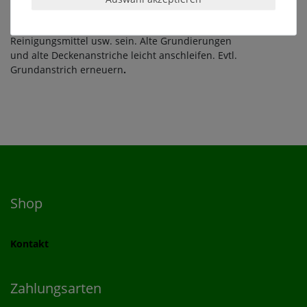
Alle zu lackierenden Flächen müssen frei von
haftmindernden Belägen wie z.B. Staub, Fett, Öl, Wasser,
Reinigungsmittel usw. sein. Alte Grundierungen
und alte Deckenanstriche leicht anschleifen. Evtl.
Grundanstrich erneuern
.
Shop
Kontakt
Zahlungsarten