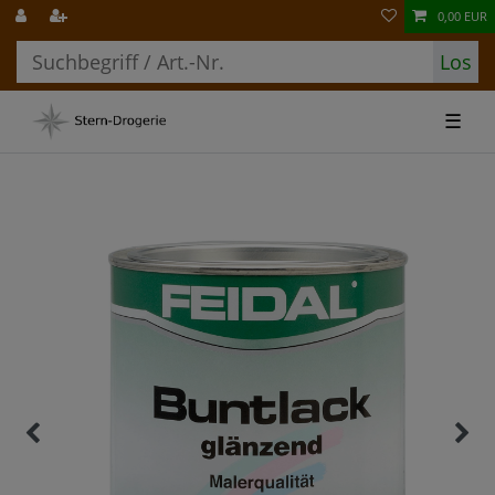
0,00 EUR
Los
☰