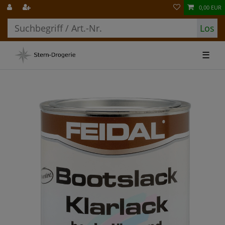
0,00 EUR
Los
☰