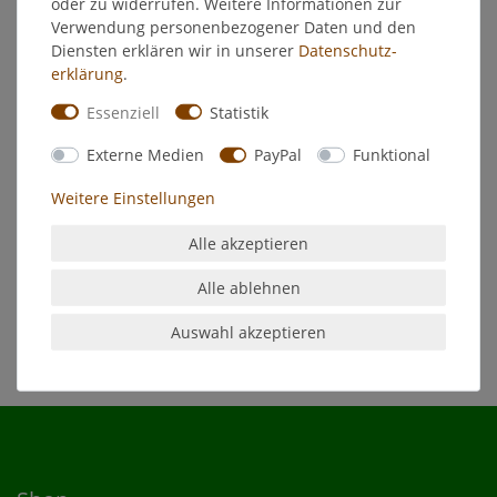
oder zu widerrufen. Weitere Informationen zur
Verwendung personenbezogener Daten und den
Hersteller
Diensten erklären wir in unserer
Daten­schutz­
erklärung
.
Feidal Bootslack Klarlack farblos
Essenziell
Statistik
Für transparente Lackierung edler Holzoberflächen wie
Externe Medien
PayPal
Funktional
Bootsaufbauten oberhalb der Wasserlinie,
Inneneinrichtungen von Booten wie Möbel, Türen,
Weitere Einstellungen
Holzvertäfelungen sowie als farbloser Glanzüberzug auf
bereits gestrichenen
Alle akzeptieren
Flächen. Nicht für die Beschichtung von Bootsteilen mit
dauerhaftem Wassrkontakt (z.B. Bootsrümpfen) geeignet.
Alle ablehnen
Auswahl akzeptieren