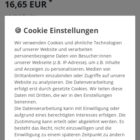
*
16,65 EUR
Inhalt
0,75
Liter
Grundpreis
16,65 € / Liter
Sofort versandfertig, Lieferzeit 48h
Wir verwenden Cookies und ähnliche Technologien
In den Warenkorb
auf unserer Website und verarbeiten
personenbezogene Daten von Besucher:innen
unserer Webseite (z.B. IP-Adresse), um z.B. Inhalte
Wunschliste
und Anzeigen zu personalisieren, Medien von
Drittanbietern einzubinden oder Zugriffe auf unsere
* inkl. ges. MwSt. zzgl.
Versandkosten
Website zu analysieren. Die Datenverarbeitung
erfolgt erst durch gesetzte Cookies. Wir teilen diese
Daten mit Dritten, die wir in den Einstellungen
benennen.
Die Datenverarbeitung kann mit Einwilligung oder
Beschreibung
aufgrund eines berechtigten Interesses erfolgen. Die
Zustimmung kann erteilt oder abgelehnt werden. Es
besteht das Recht, nicht einzuwilligen und die
Weitere Details
Einwilligung zu einem späteren Zeitpunkt zu ändern