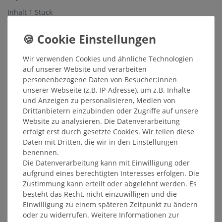
Inhalt
1
Stück
Grundpreis
2,55 € / Stück
Sofort versandfertig, Lieferzeit 48h
Wir verwenden Cookies und ähnliche Technologien
In den Warenkorb
auf unserer Website und verarbeiten
personenbezogene Daten von Besucher:innen
unserer Webseite (z.B. IP-Adresse), um z.B. Inhalte
Wunschliste
und Anzeigen zu personalisieren, Medien von
Drittanbietern einzubinden oder Zugriffe auf unsere
* inkl. ges. MwSt. zzgl.
Versandkosten
Website zu analysieren. Die Datenverarbeitung
erfolgt erst durch gesetzte Cookies. Wir teilen diese
Daten mit Dritten, die wir in den Einstellungen
benennen.
Die Datenverarbeitung kann mit Einwilligung oder
Weitere Details
aufgrund eines berechtigten Interesses erfolgen. Die
Zustimmung kann erteilt oder abgelehnt werden. Es
besteht das Recht, nicht einzuwilligen und die
Hersteller
Einwilligung zu einem späteren Zeitpunkt zu ändern
oder zu widerrufen. Weitere Informationen zur