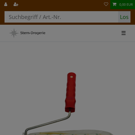
0,00 EUR
Los
☰