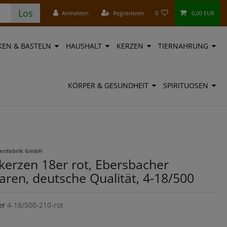
Los
Anmelden
Registrieren
0
0,00 EUR
EN & BASTELN
HAUSHALT
KERZEN
TIERNAHRUNG
KÖRPER & GESUNDHEIT
SPIRITUOSEN
zenfabrik GmbH
kerzen 18er rot, Ebersbacher
ren, deutsche Qualität, 4-18/500
er
4-18/500-210-rot