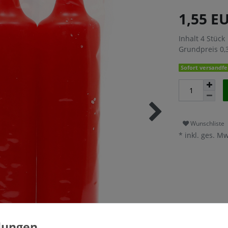
1,55 E
Inhalt
4
Stück
Grundpreis
0,
Sofort versandfer
Wunschliste
* inkl. ges. Mw