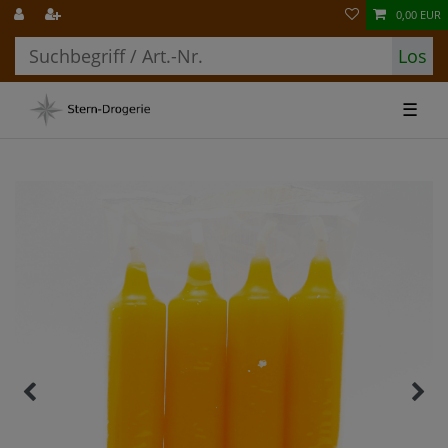
0,00 EUR
Los
☰