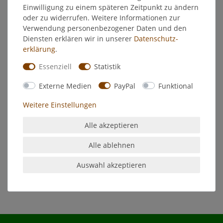
Weitere Details
Einwilligung zu einem späteren Zeitpunkt zu ändern
oder zu widerrufen. Weitere Informationen zur
Verwendung personenbezogener Daten und den
EU-Verantwortlicher
Diensten erklären wir in unserer
Daten­schutz­
erklärung
.
Hersteller
Essenziell
Statistik
Externe Medien
PayPal
Funktional
- Beste Erzgebirgische Adventskerze
- Farbe: gelb
Weitere Einstellungen
- Qualitätswachs
- Nichttropfend
Alle akzeptieren
- Durchmesser: 20 mm x Höhe: 105 mm
- Made in Germany
Alle ablehnen
Es handelt sich hier um eine Packung mit 4 Kerzen!
Auswahl akzeptieren