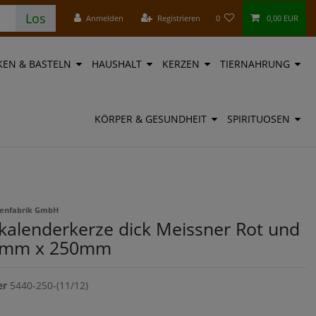
Los
Anmelden
Registrieren
0
0,00 EUR
EN & BASTELN
HAUSHALT
KERZEN
TIERNAHRUNG
KÖRPER & GESUNDHEIT
SPIRITUOSEN
zenfabrik GmbH
kalenderkerze dick Meissner Rot und
0mm x 250mm
er
5440-250-(11/12)