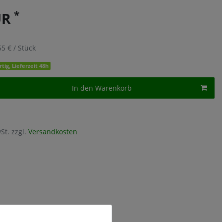
*
UR
55 € / Stück
tig, Lieferzeit 48h
In den Warenkorb
St. zzgl.
Versandkosten