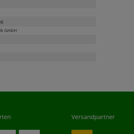
ng
rik GmbH
rten
Versandpartner