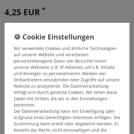
*
4,25 EUR
Inhalt
16
Stück
Grundpreis
0,27 € / Stück
Sofort versandfertig, Lieferzeit 48h
Wir verwenden Cookies und ähnliche Technologien
In den Warenkorb
auf unserer Website und verarbeiten
personenbezogene Daten von Besucher:innen
unserer Webseite (z.B. IP-Adresse), um z.B. Inhalte
und Anzeigen zu personalisieren, Medien von
Wunschliste
Drittanbietern einzubinden oder Zugriffe auf unsere
* inkl. ges. MwSt. zzgl.
Versandkosten
Website zu analysieren. Die Datenverarbeitung
erfolgt erst durch gesetzte Cookies. Wir teilen diese
Daten mit Dritten, die wir in den Einstellungen
benennen.
Die Datenverarbeitung kann mit Einwilligung oder
Beschreibung
aufgrund eines berechtigten Interesses erfolgen. Die
Zustimmung kann erteilt oder abgelehnt werden. Es
besteht das Recht, nicht einzuwilligen und die