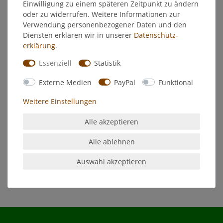
Weitere Details
Einwilligung zu einem späteren Zeitpunkt zu ändern
oder zu widerrufen. Weitere Informationen zur
Verwendung personenbezogener Daten und den
EU-Verantwortlicher
Diensten erklären wir in unserer
Daten­schutz­
erklärung
.
Hersteller
Essenziell
Statistik
Externe Medien
PayPal
Funktional
Qualitätswachs
Inhalt: 16 Stück
Weitere Einstellungen
Größe (Ø x H): ca. 14 x 110 mm
Farbe: Weiß
Alle akzeptieren
Christbaumkerzen
Alle ablehnen
Hersteller: JEKA Kerzen
Made in Germany
Auswahl akzeptieren