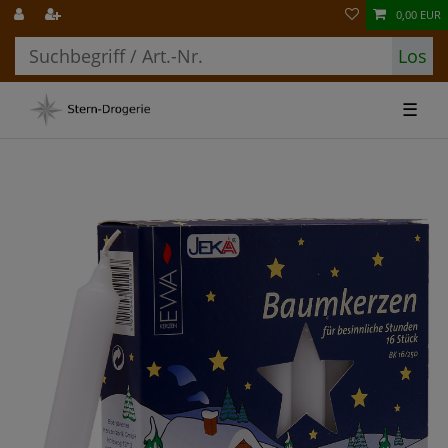
0,00 EUR
Los
☰