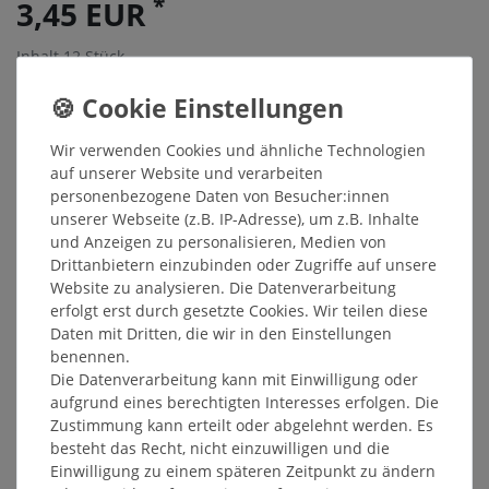
*
3,45 EUR
Inhalt
12
Stück
Grundpreis
0,29 € / Stück
Sofort versandfertig, Lieferzeit 48h
Wir verwenden Cookies und ähnliche Technologien
In den Warenkorb
auf unserer Website und verarbeiten
personenbezogene Daten von Besucher:innen
unserer Webseite (z.B. IP-Adresse), um z.B. Inhalte
Wunschliste
und Anzeigen zu personalisieren, Medien von
Drittanbietern einzubinden oder Zugriffe auf unsere
* inkl. ges. MwSt. zzgl.
Versandkosten
Website zu analysieren. Die Datenverarbeitung
erfolgt erst durch gesetzte Cookies. Wir teilen diese
Daten mit Dritten, die wir in den Einstellungen
benennen.
Die Datenverarbeitung kann mit Einwilligung oder
Beschreibung
aufgrund eines berechtigten Interesses erfolgen. Die
Zustimmung kann erteilt oder abgelehnt werden. Es
besteht das Recht, nicht einzuwilligen und die
Weitere Details
Einwilligung zu einem späteren Zeitpunkt zu ändern