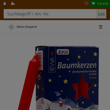
0,00 EUR
Los
☰