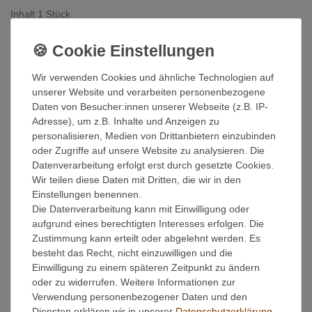
Inhalt
1
Stück
Grundpreis
14,90 € / Stück
Sofort versandfertig, Lieferzeit 48h
Wir verwenden Cookies und ähnliche Technologien auf
In den Warenkorb
unserer Website und verarbeiten personenbezogene
Daten von Besucher:innen unserer Webseite (z.B. IP-
Adresse), um z.B. Inhalte und Anzeigen zu
Wunschliste
personalisieren, Medien von Drittanbietern einzubinden
oder Zugriffe auf unsere Website zu analysieren. Die
* inkl. ges. MwSt. zzgl.
Versandkosten
Datenverarbeitung erfolgt erst durch gesetzte Cookies.
Wir teilen diese Daten mit Dritten, die wir in den
Einstellungen benennen.
Die Datenverarbeitung kann mit Einwilligung oder
aufgrund eines berechtigten Interesses erfolgen. Die
Beschreibung
Zustimmung kann erteilt oder abgelehnt werden. Es
besteht das Recht, nicht einzuwilligen und die
Einwilligung zu einem späteren Zeitpunkt zu ändern
Weitere Details
oder zu widerrufen. Weitere Informationen zur
Verwendung personenbezogener Daten und den
Diensten erklären wir in unserer
Daten­schutz­erklärung
.