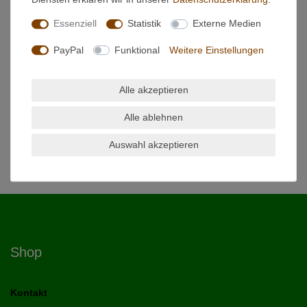
EU-Verantwortlicher
Essenziell
Statistik
Externe Medien
Hersteller
PayPal
Funktional
Weitere Einstellungen
Broil King Zedernholzplanke
Alle akzeptieren
zum Aromatisieren
Alle ablehnen
18 x 38 x 0,6 cm
Auswahl akzeptieren
Shop
Kontakt