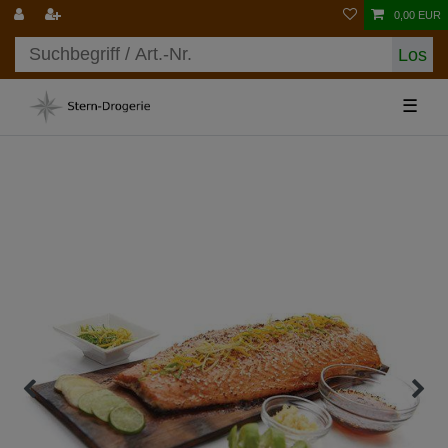
0,00 EUR
Los
☰