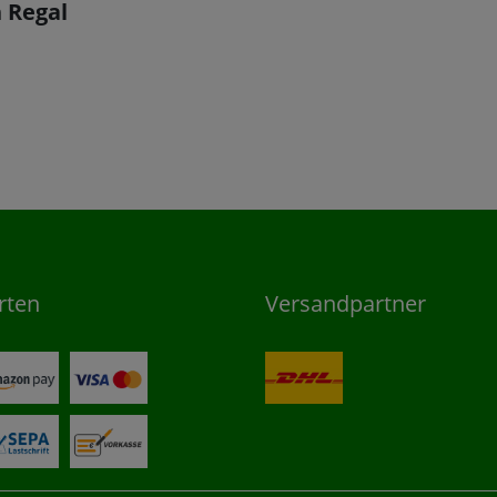
h Regal
rten
Versandpartner