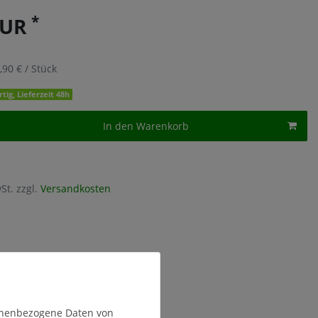
*
EUR
,90 € / Stück
tig, Lieferzeit 48h
In den Warenkorb
St. zzgl.
Versandkosten
onenbezogene Daten von