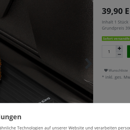
39,90 
Inhalt
1
Stück
Grundpreis
39
Sofort versandfer
Wunschliste
* inkl. ges. Mw
ähnliche Technologien auf unserer Website und verarbeiten pers