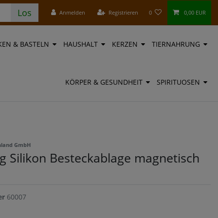
Los
Anmelden
Registrieren
0
0,00 EUR
EN & BASTELN
HAUSHALT
KERZEN
TIERNAHRUNG
KÖRPER & GESUNDHEIT
SPIRITUOSEN
chland GmbH
ng Silikon Besteckablage magnetisch
er
60007