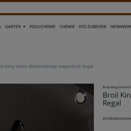
G
GARTEN
POOLCHEMIE
CHEMIE
KFZ-ZUBEHÖR
HEIMWERK
oil King Silikon Besteckablage magnetisch Regal
Broil King Deuts
Broil Ki
Regal
Artikelnumm