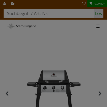
0,00 EUR
Los
☰