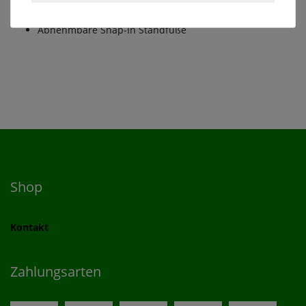
Ofen aus Aluminium-Druckguss
Robuste Seitenablagen aus Kunstharz
Abnehmbare Snap-In Standfüße
Shop
Kontakt
Zahlungsarten