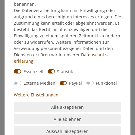
EU-Verantwortlicher
benennen.
Die Datenverarbeitung kann mit Einwilligung oder
aufgrund eines berechtigten Interesses erfolgen. Die
Hersteller
Zustimmung kann erteilt oder abgelehnt werden. Es
besteht das Recht, nicht einzuwilligen und die
Einwilligung zu einem späteren Zeitpunkt zu ändern
Broil King Porta-Chef 320
oder zu widerrufen. Weitere Informationen zur
Verwendung personenbezogener Daten und den
6 kW Hauptbrennerleistung
Diensten erklären wir in unserer
Daten­schutz­
3 Edelstahl Tube Brenner
erklärung
.
Flav-R-Cast™ matt-emaillierte Gussroste
Flav-R-Wave™-Grillsystem aus Edelstahl für intensiveren
Essenziell
Statistik
Geschmack
2.774 cm² Gesamtgrillfläche
Externe Medien
PayPal
Funktional
1.903 cm² Hauptgrillfläche
Weitere Einstellungen
Sure-Lite™ Elektronikzündung
Deluxe Accu-Temp™-Thermometer für präzise
Alle akzeptieren
Temperaturkontrolle
Linear-Flow™-Ventile mit 180°-Präzisionssteuerung
Alle ablehnen
Design & Style
Auswahl akzeptieren