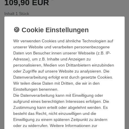
109,90 EUR
Inhalt
1
Stück
Grundpreis
109,90 € / Stück
Sofort versandfertig, Lieferzeit 48h
Wir verwenden Cookies und ähnliche Technologien auf
In den Warenkorb
unserer Website und verarbeiten personenbezogene
Daten von Besucher:innen unserer Webseite (z.B. IP-
Adresse), um z.B. Inhalte und Anzeigen zu
Wunschliste
personalisieren, Medien von Drittanbietern einzubinden
oder Zugriffe auf unsere Website zu analysieren. Die
* inkl. ges. MwSt. zzgl.
Versandkosten
Datenverarbeitung erfolgt erst durch gesetzte Cookies.
Wir teilen diese Daten mit Dritten, die wir in den
Einstellungen benennen.
Die Datenverarbeitung kann mit Einwilligung oder
aufgrund eines berechtigten Interesses erfolgen. Die
Beschreibung
Zustimmung kann erteilt oder abgelehnt werden. Es
besteht das Recht, nicht einzuwilligen und die
Einwilligung zu einem späteren Zeitpunkt zu ändern
Weitere Details
oder zu widerrufen. Weitere Informationen zur