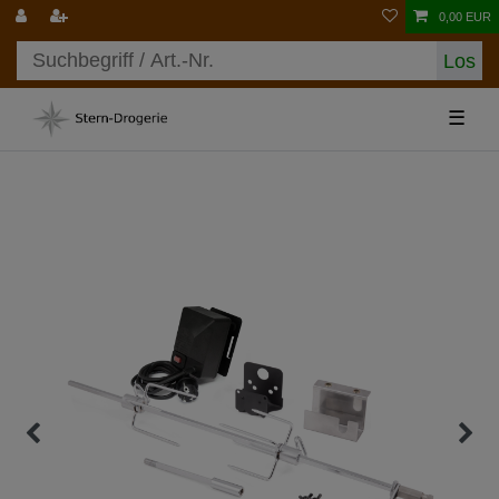
0,00 EUR
Los
☰