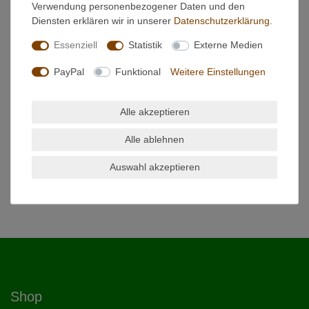
Verwendung personenbezogener Daten und den
EU-Verantwortlicher
Diensten erklären wir in unserer
Daten­schutz­erklärung
.
Essenziell
Statistik
Externe Medien
Hersteller
PayPal
Funktional
Weitere Einstellungen
Broil King Pellet Smoker Drehspießset
Alle akzeptieren
Drehspießset für Broil King® Pellet Smoker, inklusive
Alle ablehnen
Elektromotor, Stange, Kontergewicht, Forken, Halterung,
Schrauben und Muttern
Auswahl akzeptieren
Shop