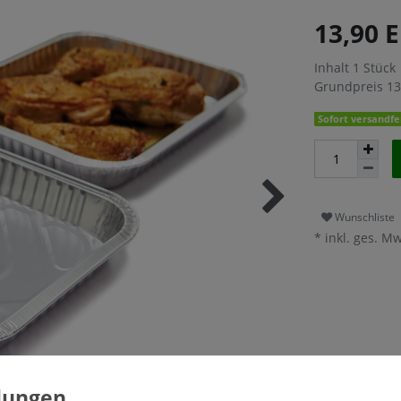
13,90 
Inhalt
1
Stück
Grundpreis
13
Sofort versandfer
Wunschliste
* inkl. ges. Mw