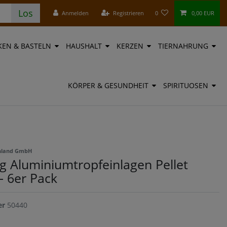
Los
Anmelden
Registrieren
0
0,00 EUR
EN & BASTELN
HAUSHALT
KERZEN
TIERNAHRUNG
KÖRPER & GESUNDHEIT
SPIRITUOSEN
chland GmbH
ng Aluminiumtropfeinlagen Pellet
- 6er Pack
er
50440