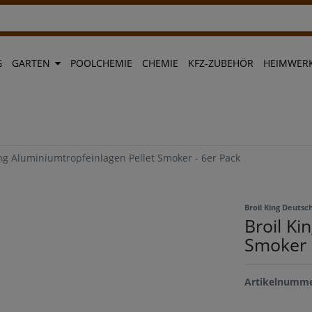
G
GARTEN
POOLCHEMIE
CHEMIE
KFZ-ZUBEHÖR
HEIMWERK
ing Aluminiumtropfeinlagen Pellet Smoker - 6er Pack
Broil King Deuts
Broil Ki
Smoker 
Artikelnumm