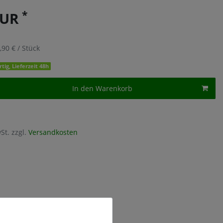
*
EUR
,90 € / Stück
tig, Lieferzeit 48h
In den Warenkorb
St. zzgl.
Versandkosten