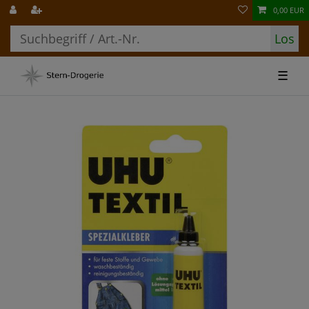
0,00 EUR
Los
☰