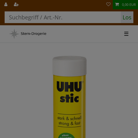
0,00 EUR
Los
☰