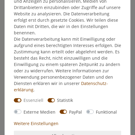
und Anzeigen zu personalisieren, Medien von
Drittanbietern einzubinden oder Zugriffe auf unsere
Website zu analysieren. Die Datenverarbeitung
Klebestift ''Made in Germany''. Klebemasse aus 98%
erfolgt erst durch gesetzte Cookies. Wir teilen diese
natürlichen Inhaltsstoffen (inklusive Wasser). Ohne
Daten mit Dritten, die wir in den Einstellungen
Lösungsmittel. Klebt schnell, stark und dauerhaft.
benennen.
Schraubkappe zum Schutz vor Austrocknung. Behälter aus
Die Datenverarbeitung kann mit Einwilligung oder
50% recyceltem Kunststoff. Sehr gute Soforthaftung. Hohe
aufgrund eines berechtigten Interesses erfolgen. Die
Ergiebigkeit. Leicht verstreichbar und kalt auswaschbar.
Zustimmung kann erteilt oder abgelehnt werden. Es
Ausführung des Behälters: Stift mit Drehmechanismus
besteht das Recht, nicht einzuwilligen und die
auswaschbar: true
Einwilligung zu einem späteren Zeitpunkt zu ändern
Grundpreis Einheit: GRM
oder zu widerrufen. Weitere Informationen zur
Grundpreis Inhalt: 8.20
Verwendung personenbezogener Daten und den
Grundpreis Menge: 100.00
Diensten erklären wir in unserer
Daten­schutz­
Grundpreis: Inhalt 8.20 Gramm je Stück. Grundpreis für
erklärung
.
100.00 Gramm: EUR 12.07 zzgl. MwSt.
GTIN: 40267609
Essenziell
Statistik
Herstellerartikelnummer: 60
Hersteller-Name: UHU
Externe Medien
PayPal
Funktional
Inhalt: 8,2 g
Kategorie der Anfangshaftung: WPA193
Weitere Einstellungen
Konsistenz des Materials: WPA239
Lieferantenartikelnummer: 60