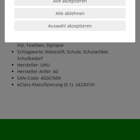
Alle akzeptieren
Lieferantenname: UHU
Masse: 8.2
Alle ablehnen
nachfüllbar: false
ohne Lösungsmittel: true
Auswahl akzeptieren
Produkttypbezeichnung: Klebestift
Produktverwendung: Anwendung: Papier, Pappe, Fotos,
Filz, Textilien, Styropor
Schlagworte: klebestift, Schule, Schulartikel,
Schulbedarf
Hersteller: UHU
Hersteller ArtNr: 60
EAN-Code: 40267609
eClass-Klassifizierung (5.1): 24230101