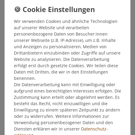
Inhalt
1
Stück
Grundpreis
7,65 € / Stück
Wir verwenden Cookies und ähnliche Technologien
Sofort versandfertig, Lieferzeit 48h
auf unserer Website und verarbeiten
personenbezogene Daten von Besucher:innen
In den Warenkorb
unserer Webseite (z.B. IP-Adresse), um z.B. Inhalte
und Anzeigen zu personalisieren, Medien von
Drittanbietern einzubinden oder Zugriffe auf unsere
Wunschliste
Website zu analysieren. Die Datenverarbeitung
erfolgt erst durch gesetzte Cookies. Wir teilen diese
* inkl. ges. MwSt. zzgl.
Versandkosten
Daten mit Dritten, die wir in den Einstellungen
benennen.
Die Datenverarbeitung kann mit Einwilligung oder
aufgrund eines berechtigten Interesses erfolgen. Die
Zustimmung kann erteilt oder abgelehnt werden. Es
Beschreibung
besteht das Recht, nicht einzuwilligen und die
Einwilligung zu einem späteren Zeitpunkt zu ändern
oder zu widerrufen. Weitere Informationen zur
Weitere Details
Verwendung personenbezogener Daten und den
Diensten erklären wir in unserer
Daten­schutz­
erklärung
.