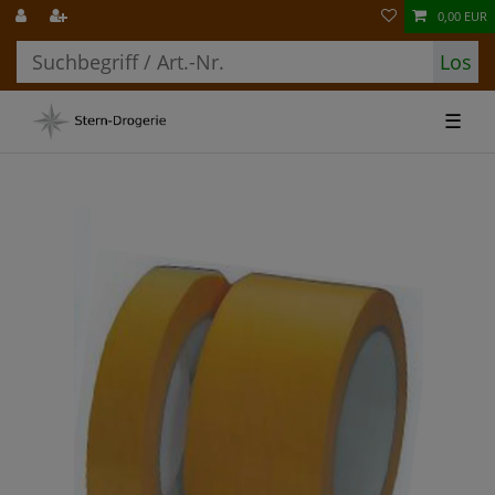
0,00 EUR
Los
☰