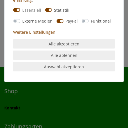
Hersteller
Essenziell
Statistik
Spezialband Orange
Externe Medien
PayPal
Funktional
Geschmeidig und dehnfähig, keine Rückstände, hohe
Weitere Einstellungen
Reißfestigkeit, Messerscharfe, schnurgerade Kanten.
Alle akzeptieren
Alle ablehnen
Auswahl akzeptieren
Shop
Kontakt
Zahlungsarten