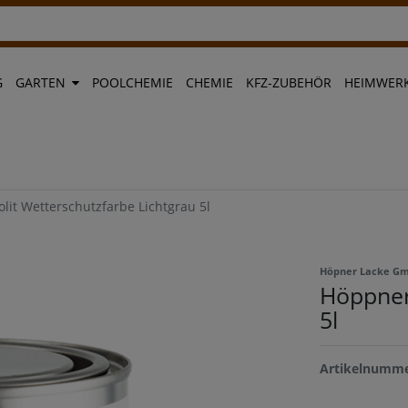
G
GARTEN
POOLCHEMIE
CHEMIE
KFZ-ZUBEHÖR
HEIMWERK
lit Wetterschutzfarbe Lichtgrau 5l
Höpner Lacke G
Höppner 
5l
Artikelnumm