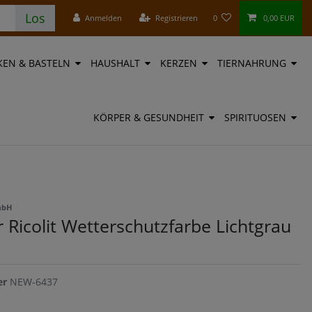
Los
Anmelden
Registrieren
0
0,00 EUR
EN & BASTELN
HAUSHALT
KERZEN
TIERNAHRUNG
KÖRPER & GESUNDHEIT
SPIRITUOSEN
mbH
Ricolit Wetterschutzfarbe Lichtgrau
er
NEW-6437