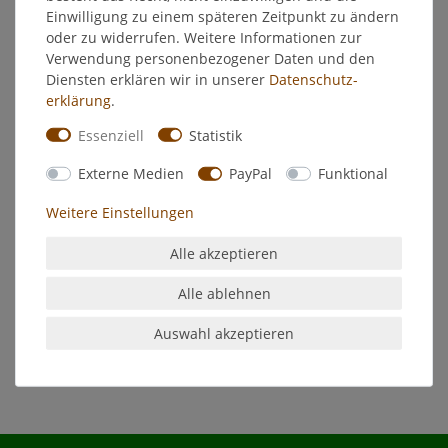
Einwilligung zu einem späteren Zeitpunkt zu ändern
Hersteller
oder zu widerrufen. Weitere Informationen zur
Verwendung personenbezogener Daten und den
Diensten erklären wir in unserer
Daten­schutz­
Höpner MADERA Holzlasur 5l -
erklärung
.
Palisander
Essenziell
Statistik
Dekorativer Holzanstrich auf
Externe Medien
PayPal
Funktional
Pflanzenölbasis, kunstharzverstärkt,
wasserverdünnbar,imprägniert das
Weitere Einstellungen
Holz zuverlässig und dauerhaft,
Alle akzeptieren
schnelltrocknend, nicht brennbar,
sehr leicht zu verarbeiten,
Alle ablehnen
tropfgehemmt
Auswahl akzeptieren