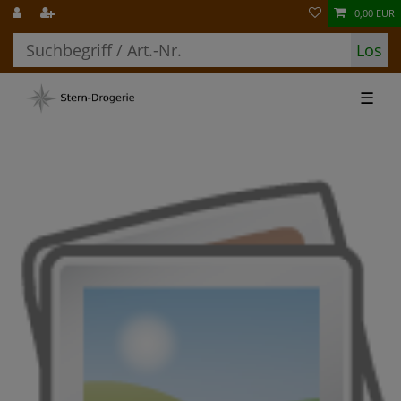
0,00 EUR
Los
☰