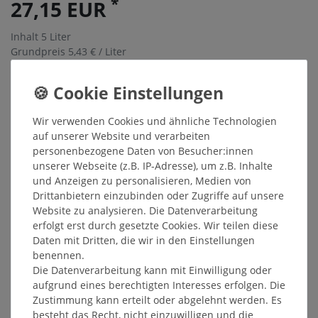
*
27,15 EUR
Inhalt
5
Liter
Grundpreis
5,43 € / Liter
Sofort versandfertig, Lieferzeit 48h
In den Warenkorb
Wir verwenden Cookies und ähnliche Technologien
auf unserer Website und verarbeiten
personenbezogene Daten von Besucher:innen
Wunschliste
unserer Webseite (z.B. IP-Adresse), um z.B. Inhalte
und Anzeigen zu personalisieren, Medien von
* inkl. ges. MwSt. zzgl.
Versandkosten
Drittanbietern einzubinden oder Zugriffe auf unsere
Website zu analysieren. Die Datenverarbeitung
erfolgt erst durch gesetzte Cookies. Wir teilen diese
Daten mit Dritten, die wir in den Einstellungen
benennen.
Beschreibung
Die Datenverarbeitung kann mit Einwilligung oder
aufgrund eines berechtigten Interesses erfolgen. Die
Zustimmung kann erteilt oder abgelehnt werden. Es
Weitere Details
besteht das Recht, nicht einzuwilligen und die