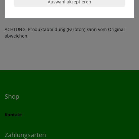
Auswahl akzeptieren
Lagerung:
kühl, aber frostfrei
ACHTUNG: Produktabbildung (Farbton) kann vom Original
abweichen.
Shop
Kontakt
Zahlungsarten