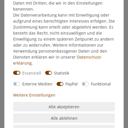
Daten mit Dritten, die wir in den Einstellungen
benennen.
Hersteller
Die Datenverarbeitung kann mit Einwilligung oder
aufgrund eines berechtigten Interesses erfolgen. Die
Zustimmung kann erteilt oder abgelehnt werden. Es
Feidal Vollton- und Abtönfarbe 0,25l - Farngrün
besteht das Recht, nicht einzuwilligen und die
Einwilligung zu einem späteren Zeitpunkt zu ändern
Zum Abtönen aller wässrigen Anstrichmittel wie Dispersion-,
oder zu widerrufen. Weitere Informationen zur
Latex, Binder-, Kalk- und Leimfarben, Plastiken und
Verwendung personenbezogener Daten und den
Kunststoffputzen. Auch als Sockelfarbe bestens geeignet.
Diensten erklären wir in unserer
Daten­schutz­
erklärung
.
Anstrichaufbau:
Grundanstrich 5-10 % mit Wasser
verdünnen. Schlussanstrich unverdünnt. Bei stark saugenden
Essenziell
Statistik
Untergründen mit FEIDAL-Tiefgrund LF vorstreichen.
Externe Medien
PayPal
Funktional
Verarbeitung:
Streichen, Rollen, Spritzen (auch airless).
Weitere Einstellungen
Arbeitsgeräte:
sofort nach Gebrauch gründlich mit Wasser
reinigen
Alle akzeptieren
Inhaltsstoffe:
Acrylat-Copolymerisat-Dispersion,
Alle ablehnen
Buntpigmente, Calciumcabonat, Wasser, Additive,
Konservierer.