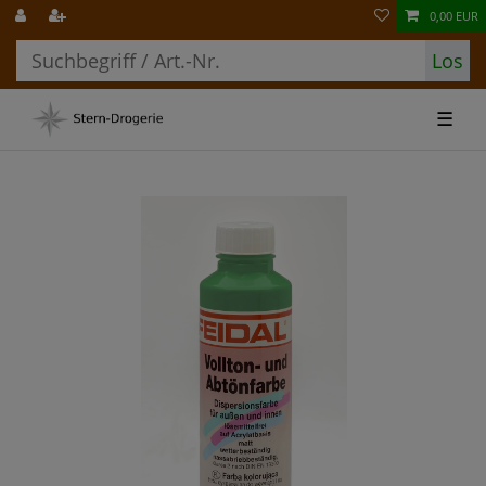
0,00 EUR
Los
☰