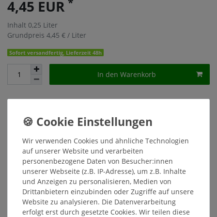
*
4,45 EUR
Inhalt
0,25
Liter
Grundpreis
4,45 € / Liter
Sofort versandfertig, Lieferzeit 48h
In den Warenkorb
Wunschliste
* inkl. ges. MwSt. zzgl.
Versandkosten
Wir verwenden Cookies und ähnliche Technologien
auf unserer Website und verarbeiten
personenbezogene Daten von Besucher:innen
unserer Webseite (z.B. IP-Adresse), um z.B. Inhalte
Beschreibung
und Anzeigen zu personalisieren, Medien von
Drittanbietern einzubinden oder Zugriffe auf unsere
Website zu analysieren. Die Datenverarbeitung
Weitere Details
erfolgt erst durch gesetzte Cookies. Wir teilen diese