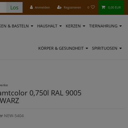
Los
Anmelden
Registrieren
0
0,00 EUR
EN & BASTELN
HAUSHALT
KERZEN
TIERNAHRUNG
KÖRPER & GESUNDHEIT
SPIRITUOSEN
werke
amtcolor 0,750l RAL 9005
HWARZ
er
NEW-5404