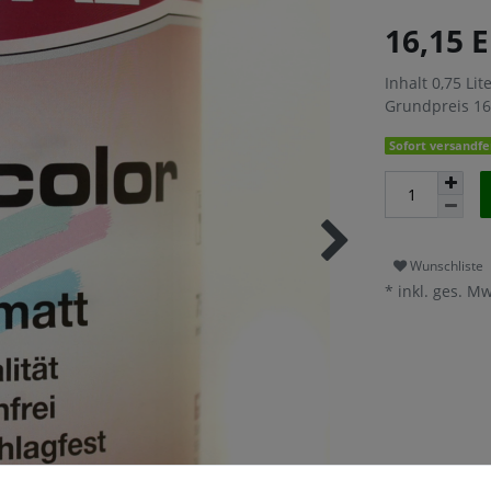
16,15 
Inhalt
0,75
Lit
Grundpreis
16
Sofort versandfer
Wunschliste
* inkl. ges. Mw