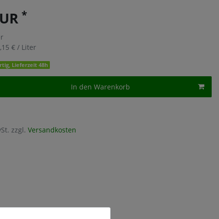
*
EUR
er
,15 € / Liter
tig, Lieferzeit 48h
In den Warenkorb
St. zzgl.
Versandkosten