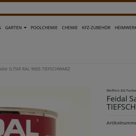
G
GARTEN
POOLCHEMIE
CHEMIE
KFZ-ZUBEHÖR
HEIMWERK
color 0,750l RAL 9005 TIEFSCHWARZ
Meffert AG Farb
Feidal S
TIEFSC
Artikelnumm