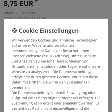
*
8,75 EUR
Inhalt
375
Milliliter
Grundpreis
23,33 € / Liter
Sofort versandfertig, Lieferzeit 48h
In den Warenkorb
Wir verwenden Cookies und ähnliche Technologien
auf unserer Website und verarbeiten
personenbezogene Daten von Besucher:innen
Wunschliste
unserer Webseite (z.B. IP-Adresse), um z.B. Inhalte
und Anzeigen zu personalisieren, Medien von
* inkl. ges. MwSt. zzgl.
Versandkosten
Drittanbietern einzubinden oder Zugriffe auf unsere
Website zu analysieren. Die Datenverarbeitung
erfolgt erst durch gesetzte Cookies. Wir teilen diese
Daten mit Dritten, die wir in den Einstellungen
benennen.
Beschreibung
Die Datenverarbeitung kann mit Einwilligung oder
aufgrund eines berechtigten Interesses erfolgen. Die
Zustimmung kann erteilt oder abgelehnt werden. Es
Weitere Details
besteht das Recht, nicht einzuwilligen und die