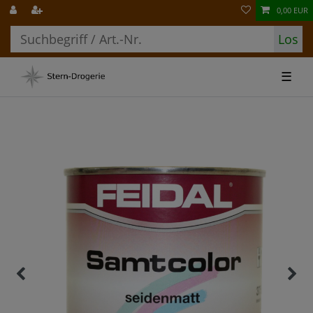
0,00 EUR
Los
☰