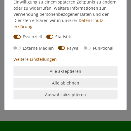
Einwilligung zu einem späteren Zeitpunkt zu ändern
oder zu widerrufen. Weitere Informationen zur
Hersteller
Verwendung personenbezogener Daten und den
Diensten erklären wir in unserer
Daten­schutz­
erklärung
.
Feidal Samtcolor
seidematt
Essenziell
Statistik
Malerqualität
Externe Medien
PayPal
Funktional
aromatenfrei - geruchsarm
stoß- und schlagfest
Weitere Einstellungen
für innen und außen
Alle akzeptieren
Verwendung:
Alle ablehnen
Auswahl akzeptieren