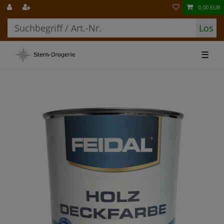
0,00 EUR
Los
☰