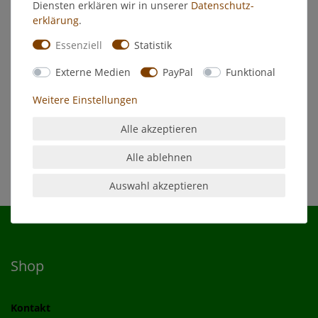
Hersteller
Diensten erklären wir in unserer
Daten­schutz­
erklärung
.
Essenziell
Statistik
Feidal Holzdeckfarbe Weiß
Externe Medien
PayPal
Funktional
Malerqualität
Langezeit-wetterbeständig
Weitere Einstellungen
Seidenglänzend
Dauerelastisch
Alle akzeptieren
Alle ablehnen
Auswahl akzeptieren
Shop
Kontakt