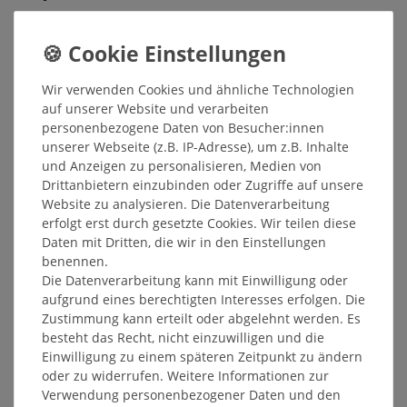
Inhalt
0,75
Liter
Grundpreis
16,25 € / Liter
Sofort versandfertig, Lieferzeit 48h
Wir verwenden Cookies und ähnliche Technologien
auf unserer Website und verarbeiten
In den Warenkorb
personenbezogene Daten von Besucher:innen
unserer Webseite (z.B. IP-Adresse), um z.B. Inhalte
und Anzeigen zu personalisieren, Medien von
Wunschliste
Drittanbietern einzubinden oder Zugriffe auf unsere
Website zu analysieren. Die Datenverarbeitung
* inkl. ges. MwSt. zzgl.
Versandkosten
erfolgt erst durch gesetzte Cookies. Wir teilen diese
Daten mit Dritten, die wir in den Einstellungen
benennen.
Die Datenverarbeitung kann mit Einwilligung oder
aufgrund eines berechtigten Interesses erfolgen. Die
Beschreibung
Zustimmung kann erteilt oder abgelehnt werden. Es
besteht das Recht, nicht einzuwilligen und die
Einwilligung zu einem späteren Zeitpunkt zu ändern
Weitere Details
oder zu widerrufen. Weitere Informationen zur
Verwendung personenbezogener Daten und den