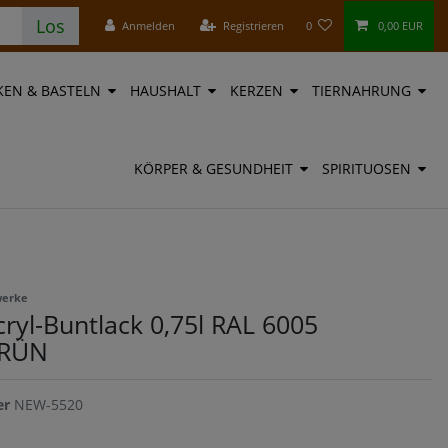
Los
Anmelden
Registrieren
0
0,00 EUR
EN & BASTELN
HAUSHALT
KERZEN
TIERNAHRUNG
KÖRPER & GESUNDHEIT
SPIRITUOSEN
werke
cryl-Buntlack 0,75l RAL 6005
RÜN
er
NEW-5520