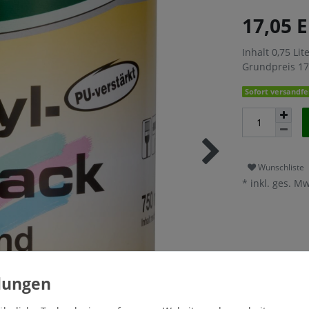
17,05 
Inhalt
0,75
Lit
Grundpreis
17
Sofort versandfer
Wunschliste
* inkl. ges. Mw