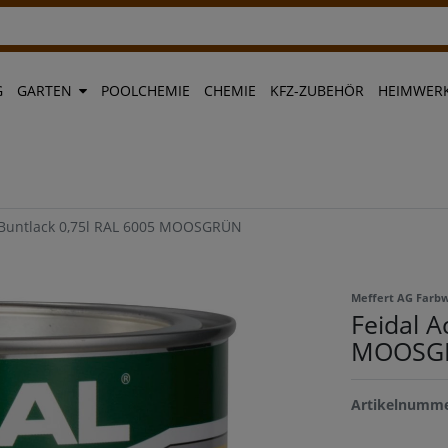
G
GARTEN
POOLCHEMIE
CHEMIE
KFZ-ZUBEHÖR
HEIMWERK
l-Buntlack 0,75l RAL 6005 MOOSGRÜN
Meffert AG Farb
Feidal A
MOOSG
Artikelnumm