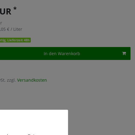
*
EUR
er
,05 € / Liter
tig, Lieferzeit 48h
In den Warenkorb
St. zzgl.
Versandkosten