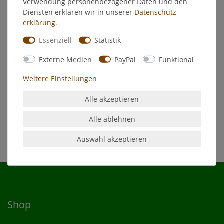
Verwendung personenbezogener Daten und den
Hersteller
Diensten erklären wir in unserer
Daten­schutz­
erklärung
.
Feidal Acryl-Samtcolor
Essenziell
Statistik
Mattlack
Externe Medien
PayPal
Funktional
Für vorbehandelte Untergründe wie Holz, Metall, lackierbare
Weitere Einstellungen
Kunststoffe.
Entspricht der DIN EN 71.3 für die Lackierung von
Alle akzeptieren
Kinderspielzeugen geeignet.
Alle ablehnen
Auswahl akzeptieren
Shop