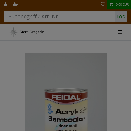
0,00 EUR
Los
☰