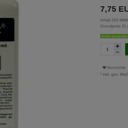
7,75 
Inhalt
250
Millil
Grundpreis
31,
Sofort versandfert
Wunschliste
* inkl. ges. MwS