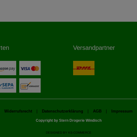
rten
Versandpartner
|
|
|
Widerrufsrecht
Datenschutzerklärung
AGB
Impressum
Copyright by Stern Drogerie Windisch
DESIGNED BY
KS-COMMERCE