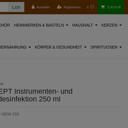
Los
Anmelden
Registrieren
0
0,00 EUR
EHÖR
HEIMWERKEN & BASTELN
HAUSHALT
KERZEN
TIERNAHRUNG
KÖRPER & GESUNDHEIT
SPIRITUOSEN
AG
T Instrumenten- und
esinfektion 250 ml
r
NEW-155