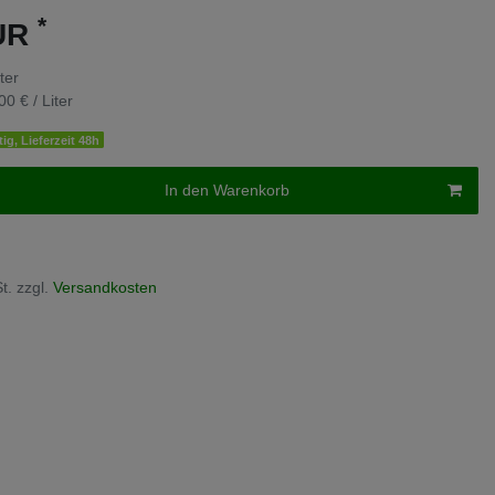
*
EUR
iter
00 € / Liter
ig, Lieferzeit 48h
In den Warenkorb
t. zzgl.
Versandkosten