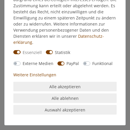
EU-Verantwortlicher
Zustimmung kann erteilt oder abgelehnt werden. Es
besteht das Recht, nicht einzuwilligen und die
Einwilligung zu einem späteren Zeitpunkt zu ändern
Hersteller
oder zu widerrufen. Weitere Informationen zur
Verwendung personenbezogener Daten und den
Diensten erklären wir in unserer
Daten­schutz­
Zum Kleben von leichten und auch schweren Tapeten, sowie
erklärung
.
Rauhfaser auf lufttrockenem Putz.
Essenziell
Statistik
- hochwertiges Cellulose-Derivat
- in 30 Minuten verarbeitungsfertig
Externe Medien
PayPal
Funktional
- ergiebig, maschinengängig
Weitere Einstellungen
- klebeintensiv, geruchsneutral, fleckenfreie Trocknung
Alle akzeptieren
- optimal verträglich mit allen gängigen Spachtelmassen ohne
Alle ablehnen
spätere Blasenbildung
- ca. 5 h Trockenzeit
Auswahl akzeptieren
- Gebinde gut verschlossen, kühl, aber frostfrei lagern