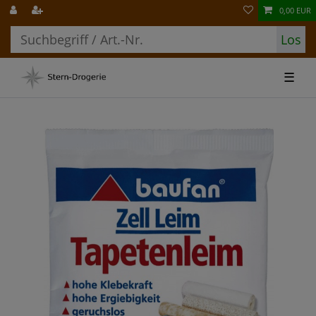
0,00 EUR
Los
☰