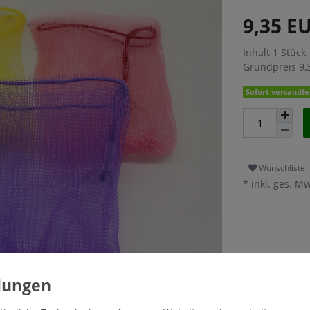
9,35 E
Inhalt
1
Stück
Grundpreis
9,
Sofort versandfer
Wunschliste
* inkl. ges. Mw