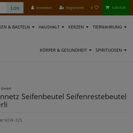
Los
Anmelden
Registrieren
0
0,00 EUR
EN & BASTELN
HAUSHALT
KERZEN
TIERNAHRUNG
KÖRPER & GESUNDHEIT
SPIRITUOSEN
ne GmbH
ennetz Seifenbeutel Seifenrestebeutel
rli
er
NEW-325