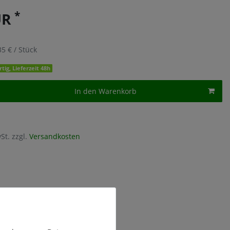
*
UR
35 € / Stück
tig, Lieferzeit 48h
In den Warenkorb
St. zzgl.
Versandkosten