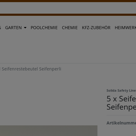
G
GARTEN
POOLCHEMIE
CHEMIE
KFZ-ZUBEHÖR
HEIMWERK
l Seifenrestebeutel Seifenperli
Solida Safety Li
5 x Seif
Seifenpe
Artikelnumm